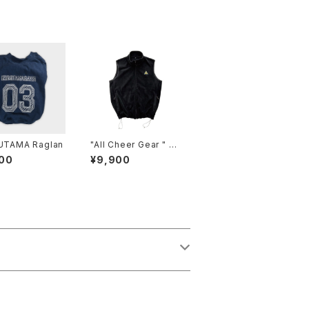
ZUTAMA Raglan
"All Cheer Gear " Fl
eece VEST
00
¥9,900