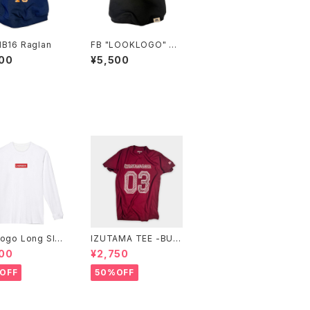
B16 Raglan
FB "LOOKLOGO" Ra
glan
00
¥5,500
ogo Long Sle
IZUTAMA TEE -BUR
ee -White-
GUNDY-
00
¥2,750
OFF
50%OFF