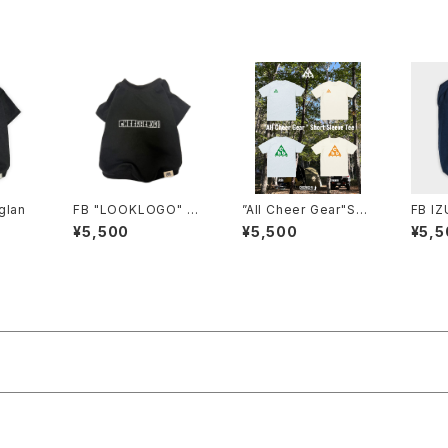
glan
FB "LOOKLOGO" Ra
”All Cheer Gear"Sho
FB I
glan
rt Sleeve Tee
¥5,500
¥5,500
¥5,5