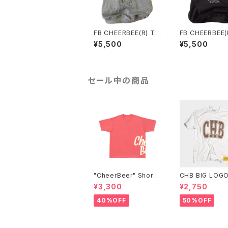
FB CHEERBEE(R) Ti
FB CHEERBEE(R
me 4 Elements Ragl
me silhouette Ragla
¥5,500
¥5,500
an
n
セール中の商品
"CheerBeer" Short
CHB BIG LOGO
Sleeve Tee
-WHITE-
¥3,300
¥2,750
40%OFF
50%OFF