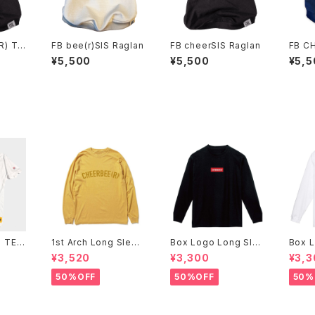
) Ti
FB bee(r)SIS Raglan
FB cheerSIS Raglan
FB CH
¥5,500
¥5,500
¥5,5
 TEE
1st Arch Long Sleev
Box Logo Long Sle
Box L
e Tee -Mustard-
eve Tee -Black-
eve T
¥3,520
¥3,300
¥3,3
50%OFF
50%OFF
50%