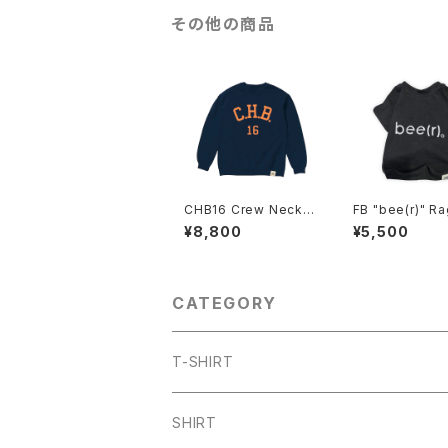
その他の商品
CHB16 Crew Neck S
FB "bee(r)" Ra
weat
¥8,800
¥5,500
CATEGORY
T-SHIRT
ARCH
SHIRT