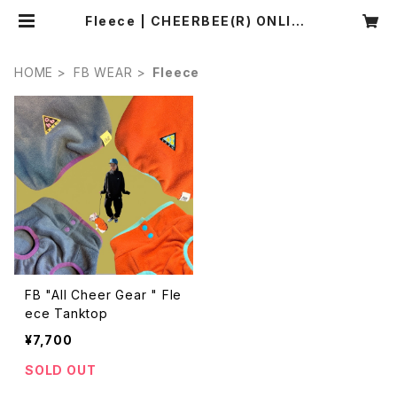
Fleece | CHEERBEE(R) ONLINE
SHOP
HOME
FB WEAR
Fleece
FB "All Cheer Gear " Fle
ece Tanktop
¥7,700
SOLD OUT