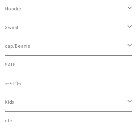
Sweat
Square Logo
Hoodie
Fleece
1st ARCH
College Logo
Sweat
Smock
cheer
Square Logo
College Logo
cap/Beanie
FB CAP
bee(r)
Box Logo
Box Logo
Wappen Beanie
SALE
Smile
“C”
チャビ缶
THINGS
Kids
wave
T-SHIRT
etc