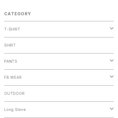
CATEGORY
T-SHIRT
ARCH
SHIRT
CHB
PANTS
HW
SHORT PANTS
FB WEAR
IZUTAMA
NY PANTS
Raglan Tee
OUTDOOR
Mesh Tanktop
Long Sleve