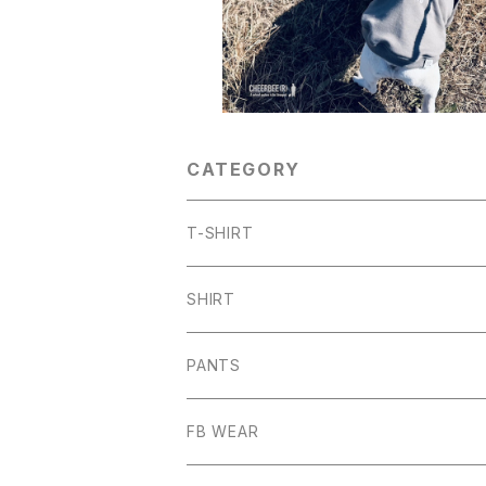
CATEGORY
T-SHIRT
ARCH
SHIRT
CHB
PANTS
HW
SHORT PANTS
FB WEAR