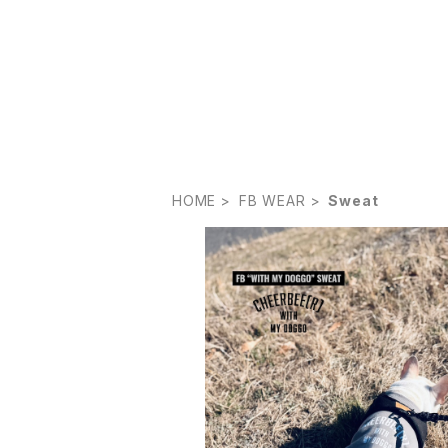
HOME
FB WEAR
Sweat
SOLD OUT
FB "WITH MY DOGGO" SWEA
¥6,600