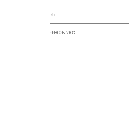
wave
T-SHIRT
etc
Box Logo
Fleece/Vest