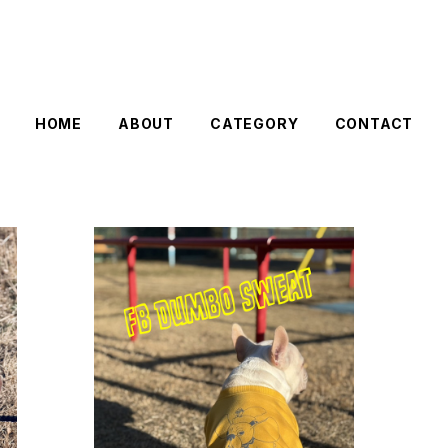
HOME
ABOUT
CATEGORY
CONTACT
SOLD OUT
T
FB DUMBO SWEAT
¥6,600