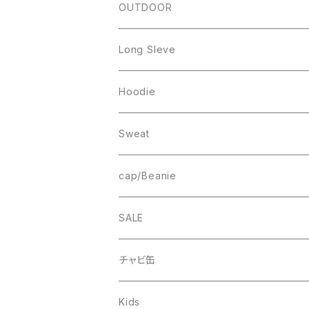
IZUTAMA
NY PANTS
Raglan Tee
OUTDOOR
Mesh Tanktop
Long Sleve
Sweat
Square Logo
Hoodie
Fleece
1st ARCH
College Logo
Sweat
Smock
cheer
Square Logo
College Logo
cap/Beanie
FB CAP
bee(r)
Box Logo
Box Logo
Wappen Beanie
SALE
Smile
“C”
チャビ缶
THINGS
Kids