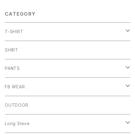
CATEGORY
T-SHIRT
ARCH
SHIRT
CHB
PANTS
HW
SHORT PANTS
FB WEAR
IZUTAMA
NY PANTS
Raglan Tee
OUTDOOR
Mesh Tanktop
Long Sleve