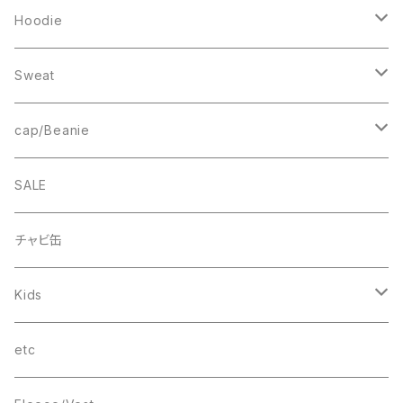
Sweat
Square Logo
Hoodie
Fleece
1st ARCH
College Logo
Sweat
Smock
cheer
Square Logo
College Logo
cap/Beanie
FB CAP
bee(r)
Box Logo
Box Logo
Wappen Beanie
SALE
Smile
“C”
チャビ缶
THINGS
Kids
wave
T-SHIRT
etc