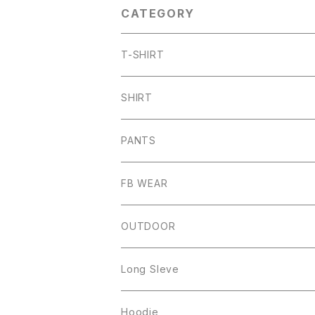
CATEGORY
T-SHIRT
ARCH
SHIRT
CHB
PANTS
HW
SHORT PANTS
FB WEAR
IZUTAMA
NY PANTS
Raglan Tee
OUTDOOR
Mesh Tanktop
Long Sleve
Sweat
Square Logo
Hoodie