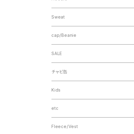
Fleece
1st ARCH
College Logo
Sweat
Smock
cheer
Square Logo
College Logo
cap/Beanie
FB CAP
bee(r)
Box Logo
Box Logo
Wappen Beanie
SALE
Smile
“C”
チャビ缶
THINGS
Kids
wave
T-SHIRT
etc
Box Logo
Fleece/Vest