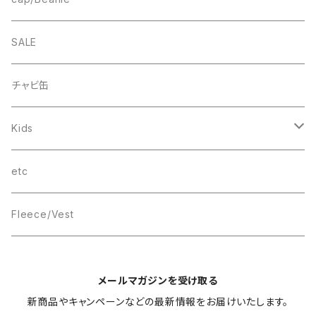
FB CAP
bee(r)
Box Logo
Box Logo
Wappen Beanie
SALE
Smile
“C”
チャビ缶
THINGS
Kids
wave
T-SHIRT
etc
Box Logo
Fleece/Vest
メールマガジンを受け取る
新商品やキャンペーンなどの最新情報をお届けいたします。