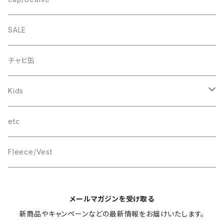
FB CAP
bee(r)
Box Logo
Box Logo
Wappen Beanie
SALE
Smile
“C”
チャビ缶
THINGS
Kids
wave
T-SHIRT
etc
Box Logo
Fleece/Vest
メールマガジンを受け取る
新商品やキャンペーンなどの最新情報をお届けいたします。