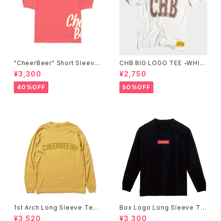
"CheerBeer" Short Sleeve
CHB BIG LOGO TEE -WHIT
Tee
E-
¥3,300
¥2,750
40%OFF
50%OFF
1st Arch Long Sleeve Tee
Box Logo Long Sleeve Te
-Mustard-
e -Black-
¥3,520
¥3,300