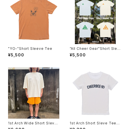
"YO-"Short Sleeve Tee
”All Cheer Gear"Short Slee
ve Tee
¥5,500
¥5,500
1st Arch Wide Short Sleve
1st Arch Short Sleve Tee[K
Tee[Embroidery]
ids]