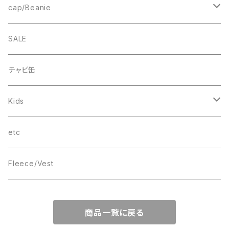
Smock
cheer
Square Logo
College Logo
cap/Beanie
FB CAP
bee(r)
Box Logo
Box Logo
Wappen Beanie
SALE
Smile
“C”
チャビ缶
THINGS
Kids
wave
T-SHIRT
etc
Box Logo
Fleece/Vest
商品一覧に戻る