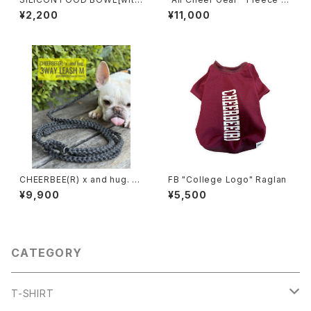
MAGNET RELEASER]
ACKET
¥2,200
¥11,000
CHEERBEE(R) x and hug. 多
FB "College Logo" Raglan
機能リード M [CHEERBEE(R)
¥9,900
¥5,500
別注]
CATEGORY
T-SHIRT