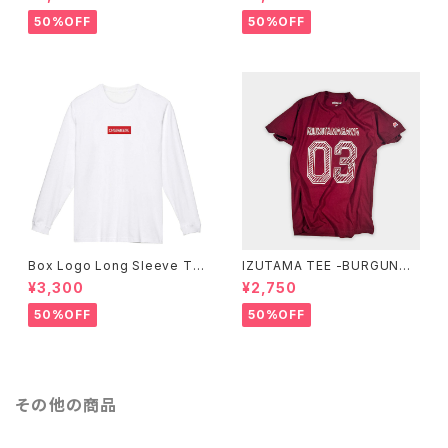
50%OFF
50%OFF
Box Logo Long Sleeve Te
IZUTAMA TEE -BURGUNDY
e -White-
-
¥3,300
¥2,750
50%OFF
50%OFF
その他の商品