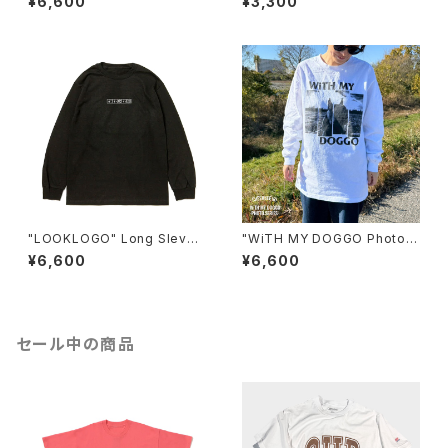
¥6,600
¥3,300
"LOOKLOGO" Long Sleve
"WiTH MY DOGGO Photo"
Tee
Long Sleve Tee
¥6,600
¥6,600
セール中の商品