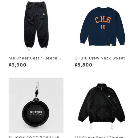
"All Cheer Gear " Fleece P
CHB16 Crew Neck Sweat
ANTS
¥9,900
¥8,800
SILICON FOOD BOWL[with
"All Cheer Gear " Fleece J