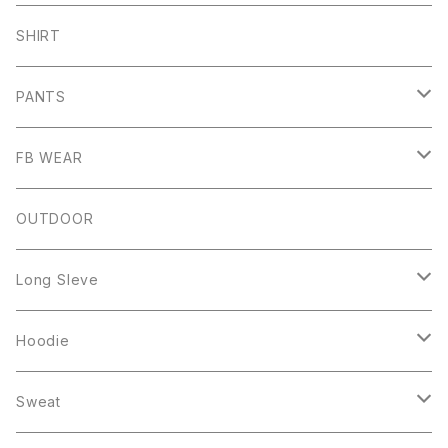
ARCH
SHIRT
CHB
PANTS
HW
SHORT PANTS
FB WEAR
IZUTAMA
NY PANTS
Raglan Tee
OUTDOOR
Mesh Tanktop
Long Sleve
Sweat
Square Logo
Hoodie
Fleece
1st ARCH
College Logo
Sweat