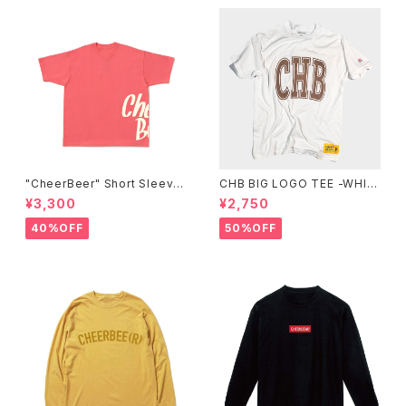
"CheerBeer" Short Sleeve
CHB BIG LOGO TEE -WHIT
Tee
E-
¥3,300
¥2,750
40%OFF
50%OFF