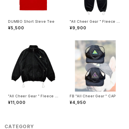
DUMBO Short Sleve Tee
"All Cheer Gear " Fleece P
ANTS
¥5,500
¥9,900
"All Cheer Gear " Fleece J
FB "All Cheer Gear " CAP
ACKET
¥11,000
¥4,950
CATEGORY