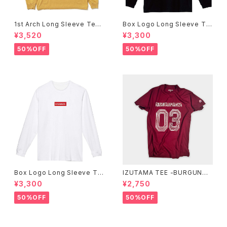
1st Arch Long Sleeve Tee
Box Logo Long Sleeve Te
-Mustard-
e -Black-
¥3,520
¥3,300
50%OFF
50%OFF
Box Logo Long Sleeve Te
IZUTAMA TEE -BURGUNDY
e -White-
-
¥3,300
¥2,750
50%OFF
50%OFF