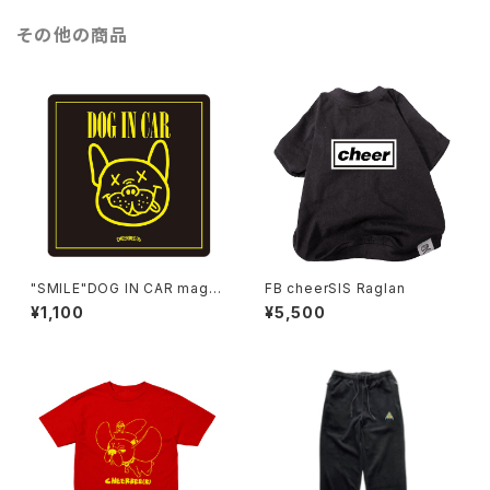
その他の商品
"SMILE"DOG IN CAR magn
FB cheerSIS Raglan
et
¥1,100
¥5,500