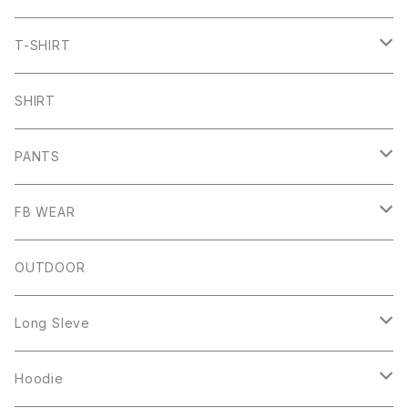
T-SHIRT
ARCH
SHIRT
CHB
PANTS
HW
SHORT PANTS
FB WEAR
IZUTAMA
NY PANTS
Raglan Tee
OUTDOOR
Mesh Tanktop
Long Sleve
Sweat
Square Logo
Hoodie