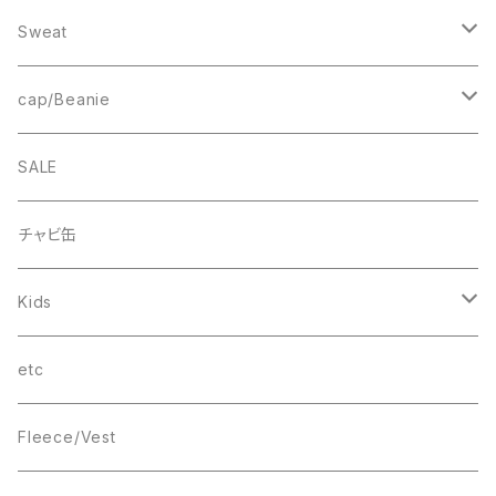
Fleece
1st ARCH
College Logo
Sweat
Smock
cheer
Square Logo
College Logo
cap/Beanie
FB CAP
bee(r)
Box Logo
Box Logo
Wappen Beanie
SALE
Smile
“C”
チャビ缶
THINGS
Kids
wave
T-SHIRT
etc
Box Logo
Fleece/Vest