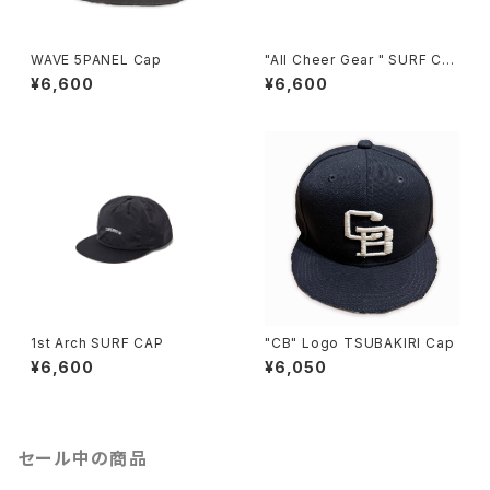
WAVE 5PANEL Cap
"All Cheer Gear " SURF CA
P
¥6,600
¥6,600
1st Arch SURF CAP
"CB" Logo TSUBAKIRI Cap
¥6,600
¥6,050
セール中の商品