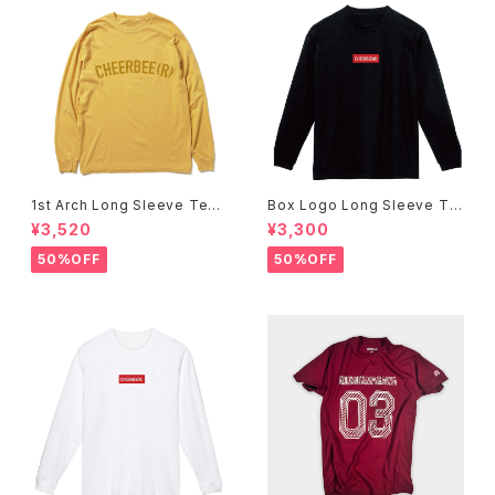
1st Arch Long Sleeve Tee
Box Logo Long Sleeve Te
-Mustard-
e -Black-
¥3,520
¥3,300
50%OFF
50%OFF