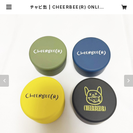
チャビ缶 | CHEERBEE(R) ONLIN
E SHOP