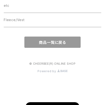
wave
T-SHIRT
etc
Box Logo
Fleece/Vest
商品一覧に戻る
© CHEERBEE(R) ONLINE SHOP
Powered by