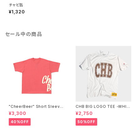
チャビ缶
¥1,320
セール中の商品
"CheerBeer" Short Sleeve
CHB BIG LOGO TEE -WHIT
Tee
E-
¥3,300
¥2,750
40%OFF
50%OFF