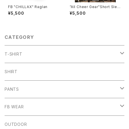
FB "CHILLAX" Raglan
”All Cheer Gear"Short Slee
ve Tee
¥5,500
¥5,500
CATEGORY
T-SHIRT
ARCH
SHIRT
CHB
PANTS
HW
SHORT PANTS
FB WEAR
IZUTAMA
NY PANTS
Raglan Tee
OUTDOOR