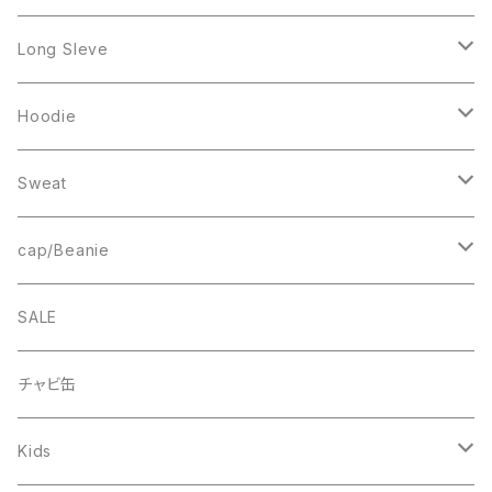
Mesh Tanktop
Long Sleve
Sweat
Square Logo
Hoodie
Fleece
1st ARCH
College Logo
Sweat
Smock
cheer
Square Logo
College Logo
cap/Beanie
FB CAP
bee(r)
Box Logo
Box Logo
Wappen Beanie
SALE
Smile
“C”
チャビ缶
THINGS
Kids