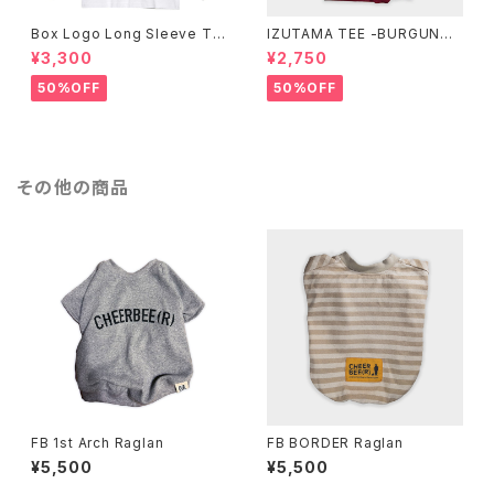
Box Logo Long Sleeve Te
IZUTAMA TEE -BURGUNDY
e -White-
-
¥3,300
¥2,750
50%OFF
50%OFF
その他の商品
FB 1st Arch Raglan
FB BORDER Raglan
¥5,500
¥5,500