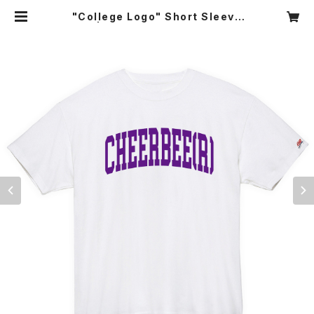
"College Logo" Short Sleeve
Tee | CHEERBEE(R) ONLINE S
HOP