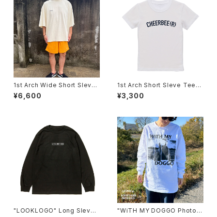
1st Arch Wide Short Sleve
1st Arch Short Sleve Tee[K
Tee[Embroidery]
ids]
¥6,600
¥3,300
"LOOKLOGO" Long Sleve
"WiTH MY DOGGO Photo"