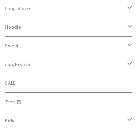
Mesh Tanktop
Long Sleve
Sweat
Square Logo
Hoodie
Fleece
1st ARCH
College Logo
Sweat
Smock
cheer
Square Logo
College Logo
cap/Beanie
FB CAP
bee(r)
Box Logo
Box Logo
Wappen Beanie
SALE
Smile
“C”
チャビ缶
THINGS
Kids