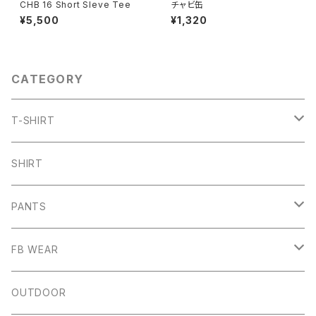
CHB 16 Short Sleve Tee
チャビ缶
¥5,500
¥1,320
CATEGORY
T-SHIRT
ARCH
SHIRT
CHB
PANTS
HW
SHORT PANTS
FB WEAR
IZUTAMA
NY PANTS
Raglan Tee
OUTDOOR