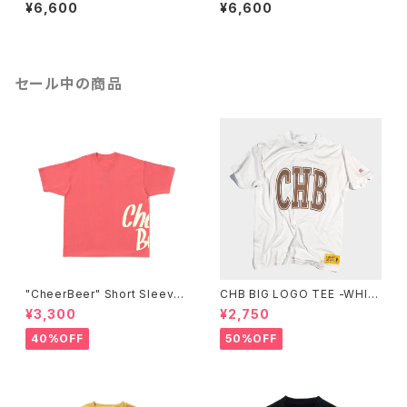
Tee
Long Sleve Tee
¥6,600
¥6,600
セール中の商品
"CheerBeer" Short Sleeve
CHB BIG LOGO TEE -WHIT
Tee
E-
¥3,300
¥2,750
40%OFF
50%OFF