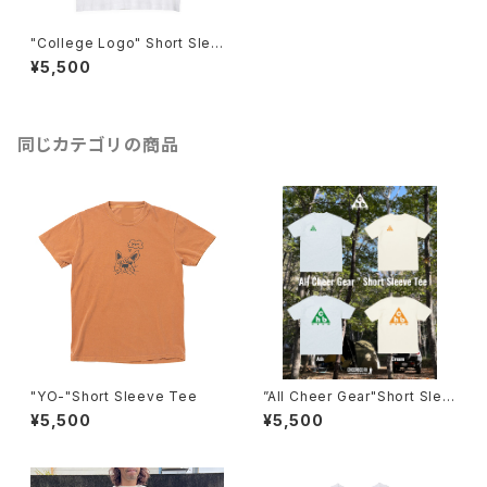
"College Logo" Short Slee
ve Tee
¥5,500
同じカテゴリの商品
"YO-"Short Sleeve Tee
”All Cheer Gear"Short Slee
ve Tee
¥5,500
¥5,500