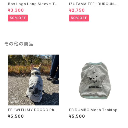
Box Logo Long Sleeve Te
IZUTAMA TEE -BURGUNDY
e -White-
-
¥3,300
¥2,750
50%OFF
50%OFF
その他の商品
FB "WiTH MY DOGGO Phot
FB DUMBO Mesh Tanktop
o" Raglan
¥5,500
¥5,500