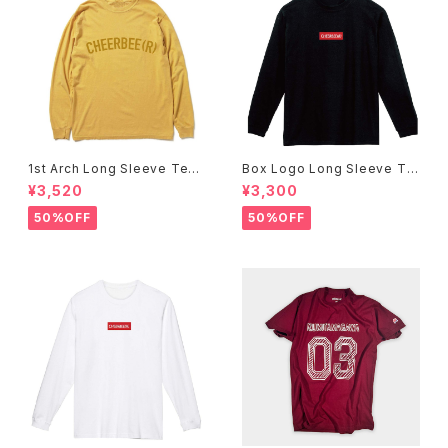
1st Arch Long Sleeve Tee
Box Logo Long Sleeve Te
-Mustard-
e -Black-
¥3,520
¥3,300
50%OFF
50%OFF