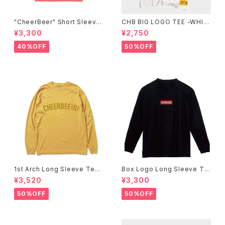
"CheerBeer" Short Sleeve
CHB BIG LOGO TEE -WHIT
Tee
E-
¥3,300
¥2,750
40%OFF
50%OFF
1st Arch Long Sleeve Tee
Box Logo Long Sleeve Te
-Mustard-
e -Black-
¥3,520
¥3,300
50%OFF
50%OFF