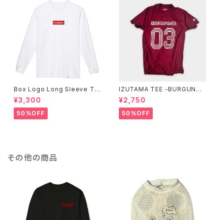
Box Logo Long Sleeve Te
IZUTAMA TEE -BURGUNDY
e -White-
-
¥3,300
¥2,750
50%OFF
50%OFF
その他の商品