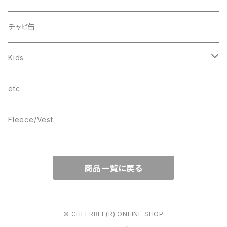
Smile
“C”
チャビ缶
THINGS
Kids
wave
T-SHIRT
etc
Box Logo
Fleece/Vest
商品一覧に戻る
© CHEERBEE(R) ONLINE SHOP