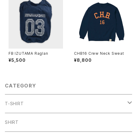
FB IZUTAMA Raglan
CHB16 Crew Neck Sweat
¥5,500
¥8,800
CATEGORY
T-SHIRT
ARCH
SHIRT