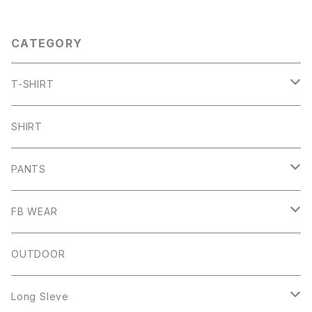
CATEGORY
T-SHIRT
ARCH
SHIRT
CHB
PANTS
HW
SHORT PANTS
FB WEAR
IZUTAMA
NY PANTS
Raglan Tee
OUTDOOR
Mesh Tanktop
Long Sleve