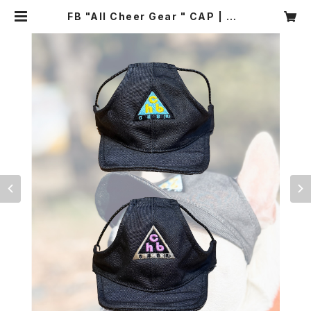
FB "All Cheer Gear " CAP | CH
EERBEE(R) ONLINE SHOP