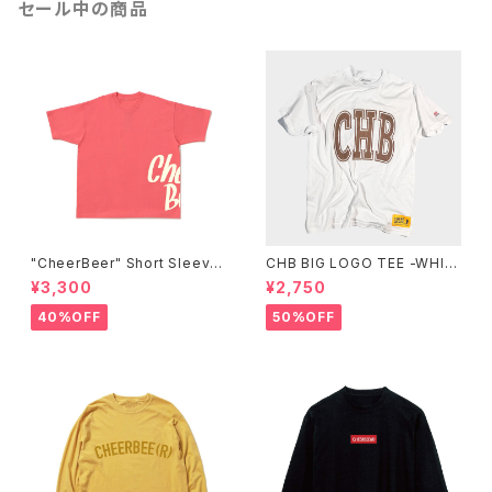
セール中の商品
"CheerBeer" Short Sleeve
CHB BIG LOGO TEE -WHIT
Tee
E-
¥3,300
¥2,750
40%OFF
50%OFF