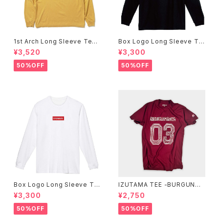
1st Arch Long Sleeve Tee
Box Logo Long Sleeve Te
-Mustard-
e -Black-
¥3,520
¥3,300
50%OFF
50%OFF
Box Logo Long Sleeve Te
IZUTAMA TEE -BURGUNDY
e -White-
-
¥3,300
¥2,750
50%OFF
50%OFF