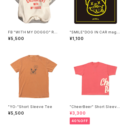
FB "WITH MY DOGGO" Rag
"SMILE"DOG IN CAR magn
lan
et
¥5,500
¥1,100
"YO-"Short Sleeve Tee
"CheerBeer" Short Sleeve
Tee
¥5,500
¥3,300
40%OFF