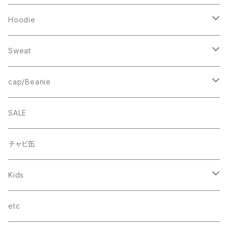
Sweat
Square Logo
Hoodie
Fleece
1st ARCH
College Logo
Sweat
Smock
cheer
Square Logo
College Logo
cap/Beanie
FB CAP
bee(r)
Box Logo
Box Logo
Wappen Beanie
SALE
Smile
“C”
チャビ缶
THINGS
Kids
wave
T-SHIRT
etc