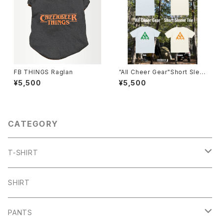
FB THINGS Raglan
”All Cheer Gear"Short Slee
ve Tee
¥5,500
¥5,500
CATEGORY
T-SHIRT
ARCH
SHIRT
CHB
PANTS