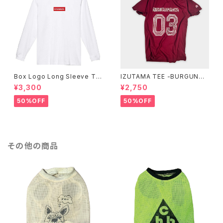
Box Logo Long Sleeve Te
IZUTAMA TEE -BURGUNDY
e -White-
-
¥3,300
¥2,750
50%OFF
50%OFF
その他の商品