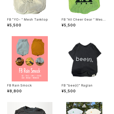
FB "YO- “ Mesh Tanktop
FB "All Cheer Gear “ Mesh
Tanktop
¥5,500
¥5,500
FB Rain Smock
FB "bee(r)" Raglan
¥8,800
¥5,500