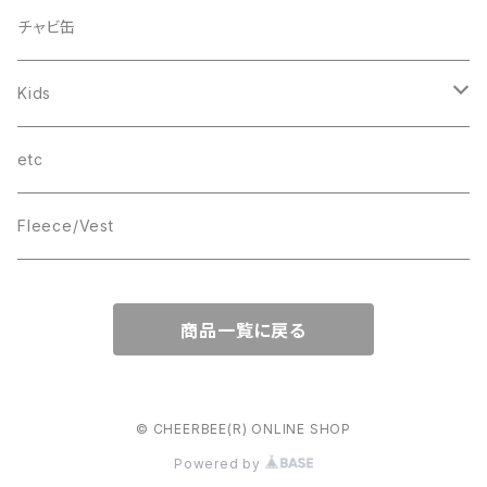
Smile
“C”
チャビ缶
THINGS
Kids
wave
T-SHIRT
etc
Box Logo
Fleece/Vest
商品一覧に戻る
© CHEERBEE(R) ONLINE SHOP
Powered by