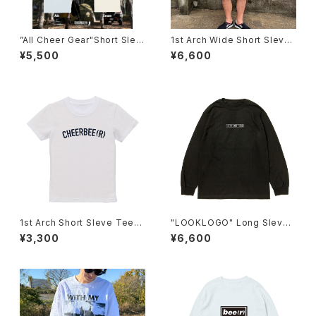
”All Cheer Gear"Short Slee
1st Arch Wide Short Sleve
ve Tee
Tee[Embroidery]
¥5,500
¥6,600
1st Arch Short Sleve Tee[K
"LOOKLOGO" Long Sleve
ids]
Tee
¥3,300
¥6,600