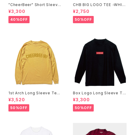
"CheerBeer" Short Sleeve
CHB BIG LOGO TEE -WHIT
Tee
E-
¥3,300
¥2,750
40%OFF
50%OFF
1st Arch Long Sleeve Tee
Box Logo Long Sleeve Te
-Mustard-
e -Black-
¥3,520
¥3,300
50%OFF
50%OFF