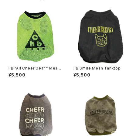
FB "All Cheer Gear “ Mesh
FB Smile Mesh Tanktop
Tanktop
¥5,500
¥5,500