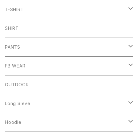
T-SHIRT
ARCH
SHIRT
CHB
PANTS
HW
SHORT PANTS
FB WEAR
IZUTAMA
NY PANTS
Raglan Tee
OUTDOOR
Mesh Tanktop
Long Sleve
Sweat
Square Logo
Hoodie