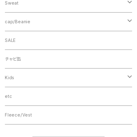
Fleece
1st ARCH
College Logo
Sweat
Smock
cheer
Square Logo
College Logo
cap/Beanie
FB CAP
bee(r)
Box Logo
Box Logo
Wappen Beanie
SALE
Smile
“C”
チャビ缶
THINGS
Kids
wave
T-SHIRT
etc
Box Logo
Fleece/Vest