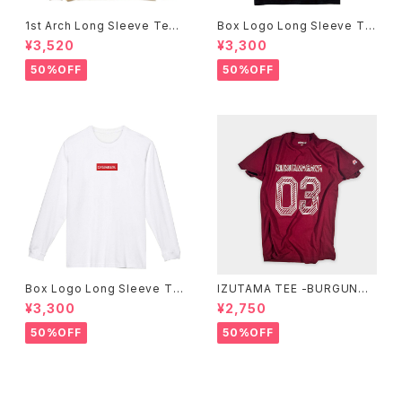
1st Arch Long Sleeve Tee
Box Logo Long Sleeve Te
-Mustard-
e -Black-
¥3,520
¥3,300
50%OFF
50%OFF
Box Logo Long Sleeve Te
IZUTAMA TEE -BURGUNDY
e -White-
-
¥3,300
¥2,750
50%OFF
50%OFF