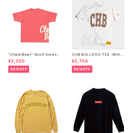
"CheerBeer" Short Sleeve
CHB BIG LOGO TEE -WHIT
Tee
E-
¥3,300
¥2,750
40%OFF
50%OFF