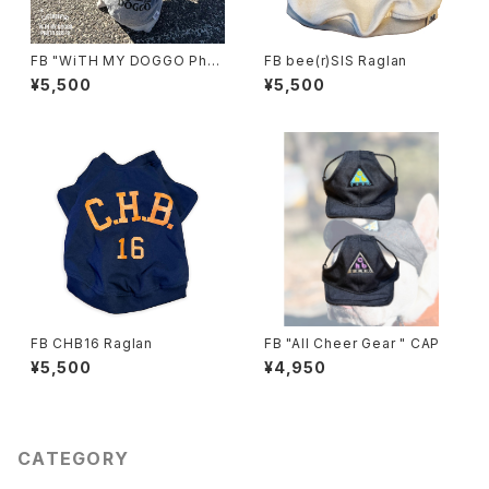
FB "WiTH MY DOGGO Phot
FB bee(r)SIS Raglan
o" Raglan
¥5,500
¥5,500
FB CHB16 Raglan
FB "All Cheer Gear " CAP
¥5,500
¥4,950
CATEGORY