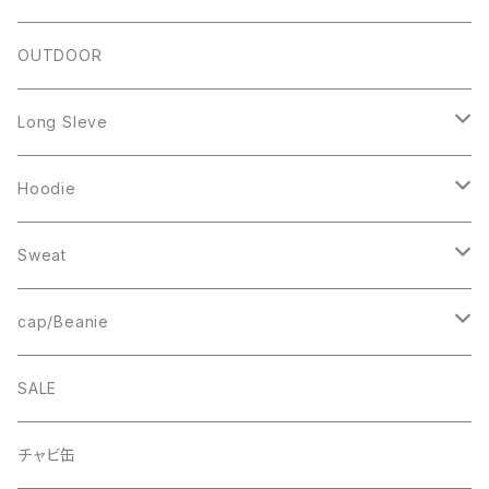
IZUTAMA
NY PANTS
Raglan Tee
OUTDOOR
Mesh Tanktop
Long Sleve
Sweat
Square Logo
Hoodie
Fleece
1st ARCH
College Logo
Sweat
Smock
cheer
Square Logo
College Logo
cap/Beanie
FB CAP
bee(r)
Box Logo
Box Logo
Wappen Beanie
SALE
Smile
“C”
チャビ缶