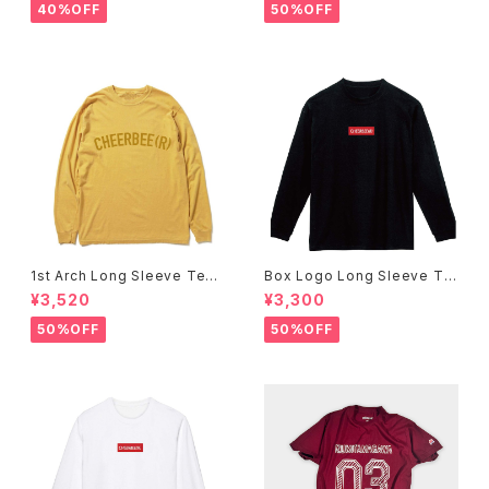
40%OFF
50%OFF
1st Arch Long Sleeve Tee
Box Logo Long Sleeve Te
-Mustard-
e -Black-
¥3,520
¥3,300
50%OFF
50%OFF