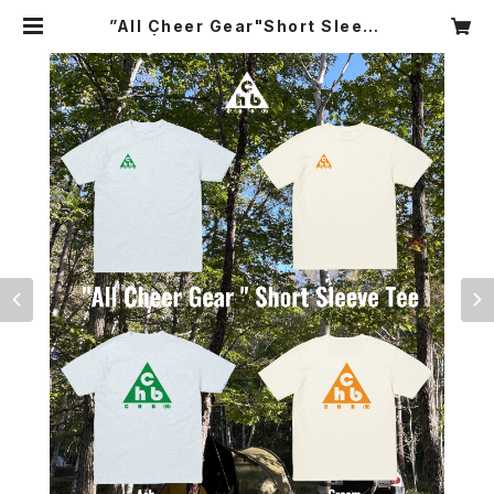
”All Cheer Gear"Short Sleeve
Tee | CHEERBEE(R) ONLINE S
HOP