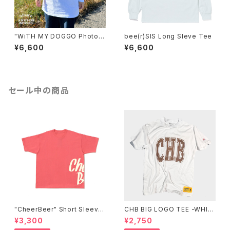
"WiTH MY DOGGO Photo"
bee(r)SIS Long Sleve Tee
Long Sleve Tee
¥6,600
¥6,600
セール中の商品
"CheerBeer" Short Sleeve
CHB BIG LOGO TEE -WHIT
Tee
E-
¥3,300
¥2,750