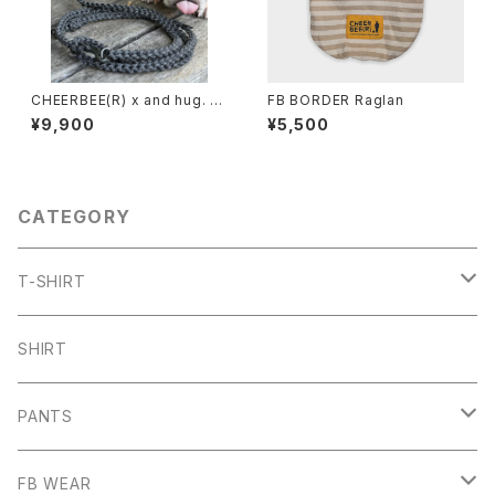
CHEERBEE(R) x and hug. 多
FB BORDER Raglan
機能リード M [CHEERBEE(R)
¥9,900
¥5,500
別注]
CATEGORY
T-SHIRT
ARCH
SHIRT
CHB
PANTS
HW
SHORT PANTS
FB WEAR