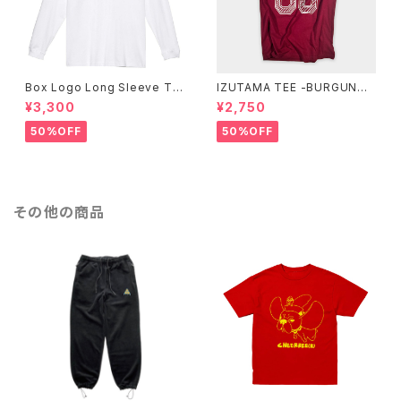
Box Logo Long Sleeve Te
IZUTAMA TEE -BURGUNDY
e -White-
-
¥3,300
¥2,750
50%OFF
50%OFF
その他の商品