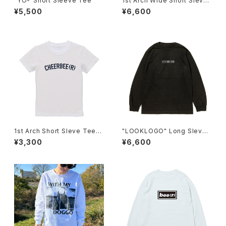
"YO-"Short Sleeve Tee
1st Arch Wide Short Sleve
Tee[Embroidery]
¥5,500
¥6,600
1st Arch Short Sleve Tee[K
"LOOKLOGO" Long Sleve
ids]
Tee
¥3,300
¥6,600