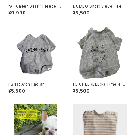
"All Cheer Gear " Fleece P
DUMBO Short Sleve Tee
ANTS
¥9,900
¥5,500
FB 1st Arch Raglan
FB CHEERBEE(R) Time 4 El
ements Raglan
¥5,500
¥5,500