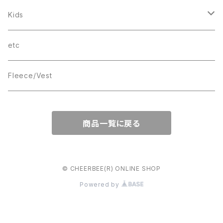
THINGS
Kids
wave
T-SHIRT
etc
Box Logo
Fleece/Vest
商品一覧に戻る
© CHEERBEE(R) ONLINE SHOP
Powered by